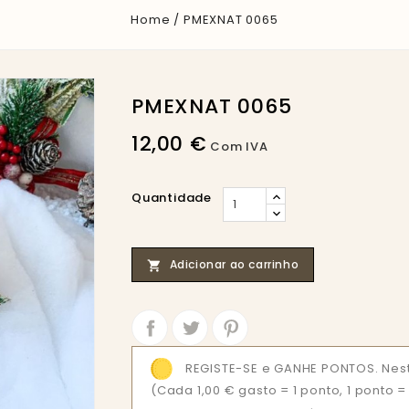
Home
PMEXNAT 0065
PMEXNAT 0065
12,00 €
Com IVA
Quantidade
Adicionar ao carrinho

Partilhar
Tweet
REGISTE-SE e GANHE PONTOS. Nest
(Cada 1,00 € gasto = 1 ponto, 1 ponto 