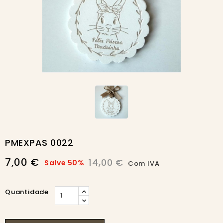
-50%
PMEXPAS 0022
7,00 €
14,00 €
Salve 50%
Com IVA
Quantidade