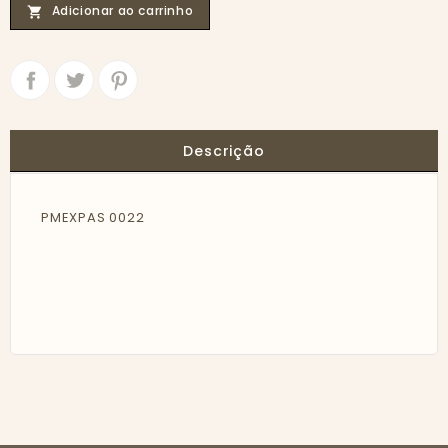
Adicionar ao carrinho

Partilhar
Tweet
Descrição
PMEXPAS 0022