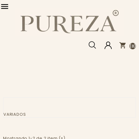

shopping_cart
(0)
VARIADOS
Mostrando 1-2 de 2 item (s)