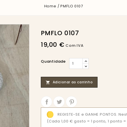
Home
PMFLO 0107
PMFLO 0107
19,00 €
Com IVA
Quantidade
Adicionar ao carrinho

Partilhar
Tweet
REGISTE-SE e GANHE PONTOS. Nest
(Cada 1,00 € gasto = 1 ponto, 1 ponto 