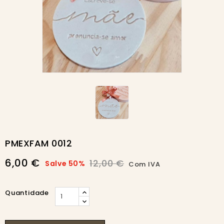
-50%
PMEXFAM 0012
6,00 €
12,00 €
Salve 50%
Com IVA
Quantidade