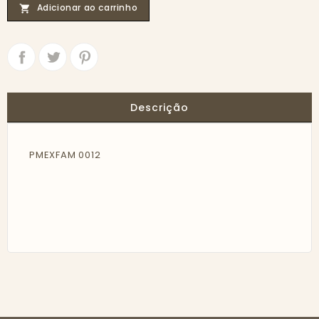
Adicionar ao carrinho

Partilhar
Tweet
Descrição
PMEXFAM 0012