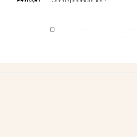
Mensagem
Pode cancelar a subscrição a qualq
informação de contacto na declaraçã