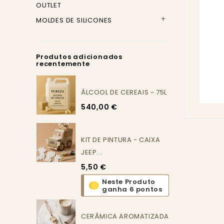
OUTLET
MOLDES DE SILICONES

Produtos adicionados
recentemente
ÁLCOOL DE CEREAIS - 75L
540,00 €
KIT DE PINTURA - CAIXA
JEEP...
5,50 €
Neste Produto
ganha 6 pontos
CERÂMICA AROMATIZADA