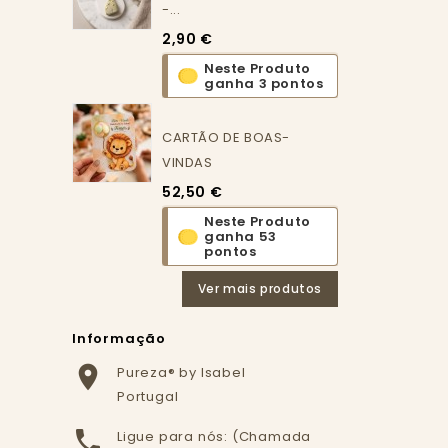
-...
2,90 €
Neste Produto
ganha 3 pontos
CARTÃO DE BOAS-
VINDAS
52,50 €
Neste Produto
ganha 53
pontos
Ver mais produtos
Informação

Pureza® by Isabel
Portugal

Ligue para nós: (Chamada