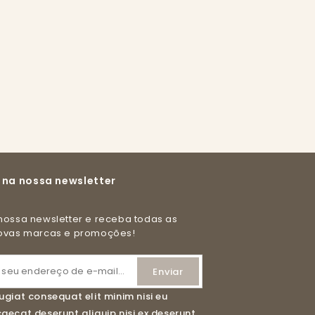
 na nossa newsletter
novas marcas e promoções!
ugiat consequat elit minim nisi eu
ecat deserunt aliquip nisi ex deserunt.