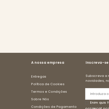
A nossa empresa
Inscreva-se
Subscreva a nossa newsletter e receba todas as
Entregas
novidades, 
Política de Cookies
Termos e Condições
Sobre Nós
Enim quis f
Condições de Pagamento
occaecat occa