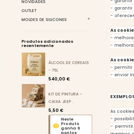
- garantir
NOVIDADES
- garanti
OUTLET
- oferece
MOLDES DE SILICONES

As cooki
- melhora
Produtos adicionados
- melhorar
recentemente
As cooki
ÁLCOOL DE CEREAIS
- permitir
- 75L
- enviar i
540,00 €
KIT DE PINTURA -
EXEMPLOS
CAIXA JEEP...
5,50 €
As cookie
- possibil
Neste
Produto
- permiti
ganha 6
pontos
mesmos 