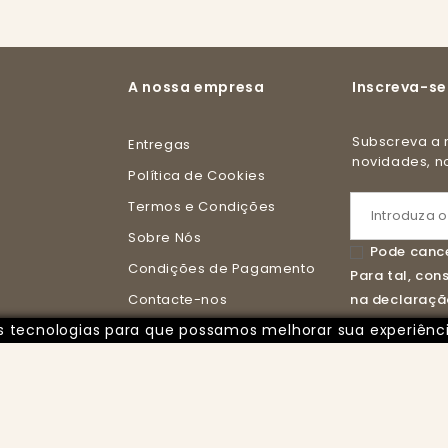
A nossa empresa
Inscreva-se
Subscreva a nossa newsletter e receba todas as
Entregas
novidades, 
Política de Cookies
Termos e Condições
Sobre Nós
Pode cance
Condições de Pagamento
Para tal, co
Contacte-nos
na declaração
ras tecnologias para que possamos melhorar sua experiênc
Livro de Reclamações Online
rvados - Desenvolvido por Imparpower