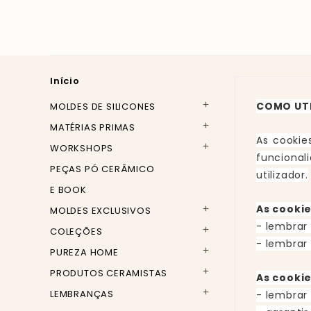
Início
COMO UT
MOLDES DE SILICONES

MATÉRIAS PRIMAS

As cookie
WORKSHOPS

funcional
PEÇAS PÓ CERÂMICO
utilizador.
E BOOK
As cooki
MOLDES EXCLUSIVOS

- lembrar
COLEÇÕES

- lembrar
PUREZA HOME

PRODUTOS CERAMISTAS

As cookie
LEMBRANÇAS

- lembrar