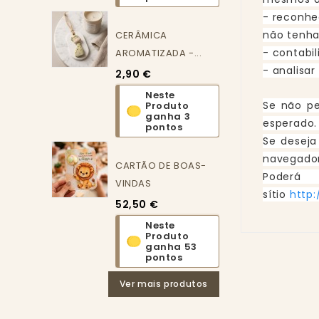
- reconhe
não tenha
CERÂMICA
- contabil
AROMATIZADA -...
- analisa
2,90 €
Neste
Se não pe
Produto
ganha 3
esperado.
pontos
Se deseja
navegador
CARTÃO DE BOAS-
Poderá
VINDAS
sítio
http
52,50 €
Neste
Produto
ganha 53
pontos
Ver mais produtos