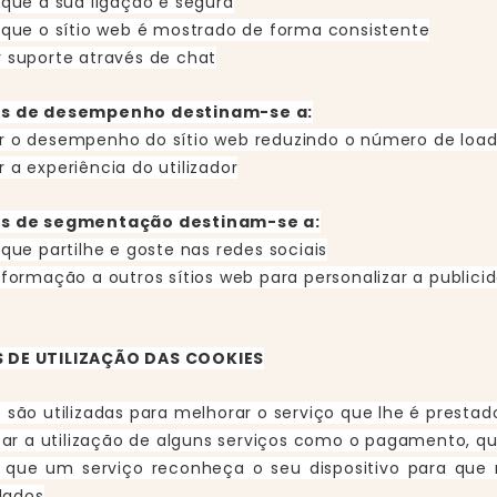
 que a sua ligação é segura
r que o sítio web é mostrado de forma consistente
r suporte através de chat
es de desempenho destinam-se a:
r o desempenho do sítio web reduzindo o número de loads
 a experiência do utilizador
es de segmentação destinam-se a:
 que partilhe e goste nas redes sociais
nformação a outros sítios web para personalizar a public
 DE UTILIZAÇÃO DAS COOKIES
s são utilizadas para melhorar o serviço que lhe é presta
itar a utilização de alguns serviços como o pagamento, q
r que um serviço reconheça o seu dispositivo para qu
dados