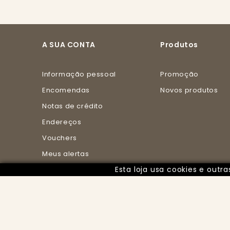
A SUA CONTA
Produtos
Informação pessoal
Promoção
Encomendas
Novos produtos
Notas de crédito
Endereços
Vouchers
Meus alertas
Esta loja usa cookies e out
Meus pontos de
fidelidade
© 2025 - PUREZA BY ISABEL todos os direitos rese