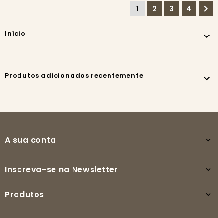

1
2
3
4
Início

Produtos adicionados recentemente

A sua conta

Inscreva-se na Newsletter

Produtos
