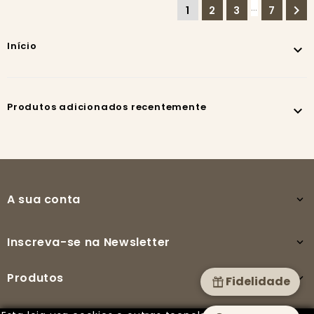
…

1
2
3
7
Início

Produtos adicionados recentemente

A sua conta

Inscreva-se na Newsletter

Produtos

Fidelidade