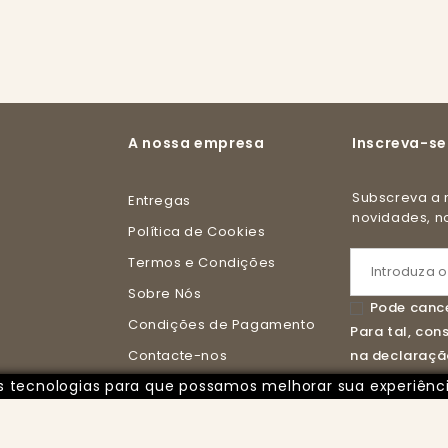
A nossa empresa
Inscreva-se
Subscreva a nossa newsletter e receba todas as
Entregas
novidades, 
Política de Cookies
Termos e Condições
Sobre Nós
Pode cance
Condições de Pagamento
Para tal, co
Contacte-nos
na declaração
ras tecnologias para que possamos melhorar sua experiênc
Livro de Reclamações Online