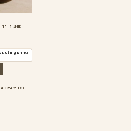
LTE -1 UNID
roduto ganha
de 1 item (s)