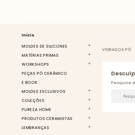
Início
MOLDES DE SILICONES

VIDRADOS PÓ
MATÉRIAS PRIMAS

WORKSHOPS

Descul
PEÇAS PÓ CERÂMICO
E BOOK
Pesquise 
MOLDES EXCLUSIVOS

COLEÇÕES

PUREZA HOME

PRODUTOS CERAMISTAS

LEMBRANÇAS
