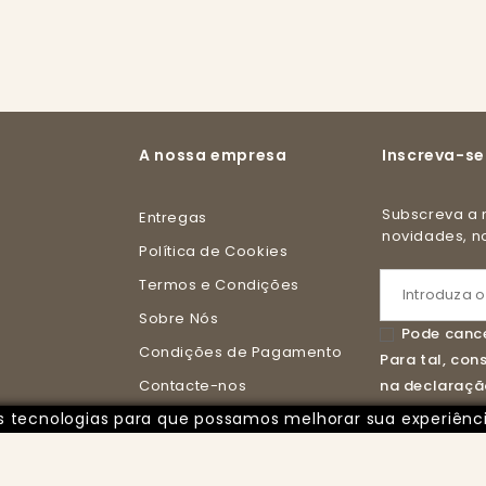
A nossa empresa
Inscreva-se
Subscreva a nossa newsletter e receba todas as
Entregas
novidades, 
Política de Cookies
Termos e Condições
Sobre Nós
Pode cance
Condições de Pagamento
Para tal, co
Contacte-nos
na declaração
ras tecnologias para que possamos melhorar sua experiênc
Livro de Reclamações Online