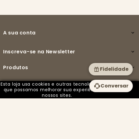
A sua conta

Inscreva-se na Newsletter

Produtos

Fidelidade
Esta loja usa cookies e outras tecnologias para
Conversar
A nossa empresa

que possamos melhorar sua experiência em
nossos sites.
© 2025 - PUREZA BY ISABEL todos os direitos reservados -
Desenvolvido por Imparpower