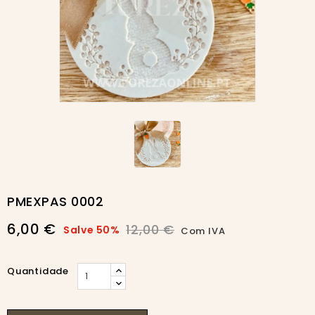
-50%
PMEXPAS 0002
6,00 €
12,00 €
Salve 50%
Com IVA
Quantidade