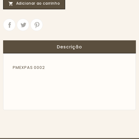
Adicionar ao carrinho

Partilhar
Tweet
Descrição
PMEXPAS 0002