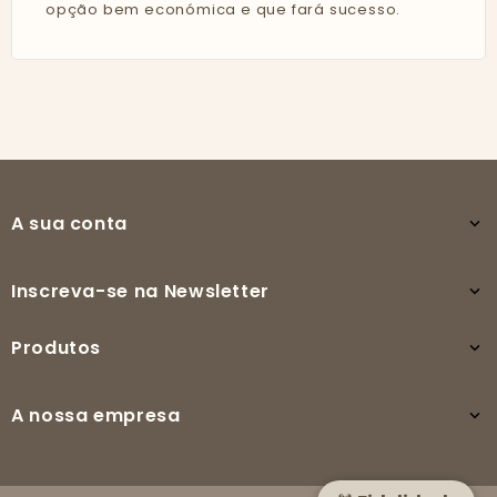
opção bem económica e que fará sucesso.
A sua conta

Inscreva-se na Newsletter

Produtos

A nossa empresa
