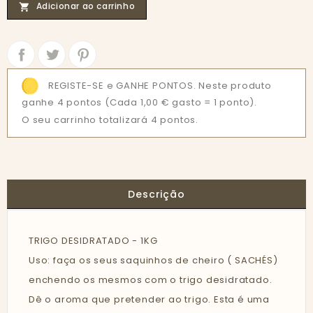
Adicionar ao carrinho

Partilhar
Tweet
REGISTE-SE e GANHE PONTOS. Neste produto
ganhe 4 pontos
(Cada 1,00 € gasto = 1 ponto).
O seu carrinho totalizará 4 pontos.
Descrição
TRIGO DESIDRATADO - 1KG
Uso: faça os seus saquinhos de cheiro ( SACHÉS)
enchendo os mesmos com o trigo desidratado.
Dê o aroma que pretender ao trigo. Esta é uma