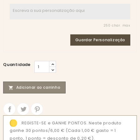
250 char. max
Guardar Personalização
Quantidade
Adicionar ao carrinho

Partilhar
Tweet
REGISTE-SE e GANHE PONTOS. Neste produto
ganhe 30 pontos/6,00 €
(Cada 1,00 € gasto = 1
ponto, 1 ponto = desconto de 0,20 €).