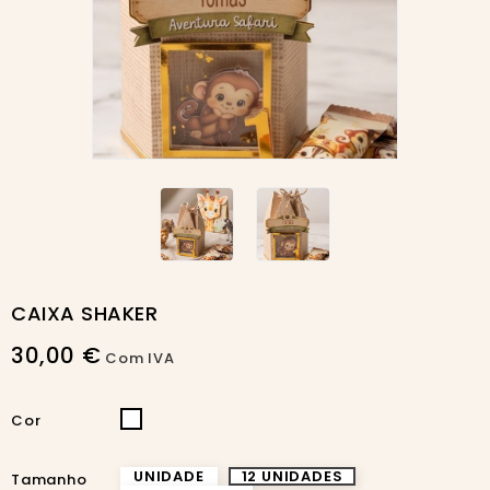
Novo
CAIXA SHAKER
30,00 €
Com IVA
INCOLOR
Cor
UNIDADE
12 UNIDADES
Tamanho