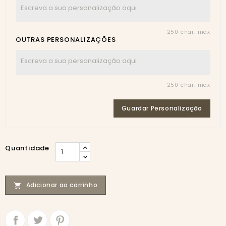
250 char. max
OUTRAS PERSONALIZAÇÕES
250 char. max
Guardar Personalização
Quantidade
Adicionar ao carrinho

Partilhar
Tweet