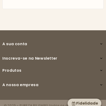
A sua conta

Inscreva-se na Newsletter

Produtos

A nossa empresa

Fidelidade
© 2025 - PUREZA BY ISABEL todos os direitos reservados -