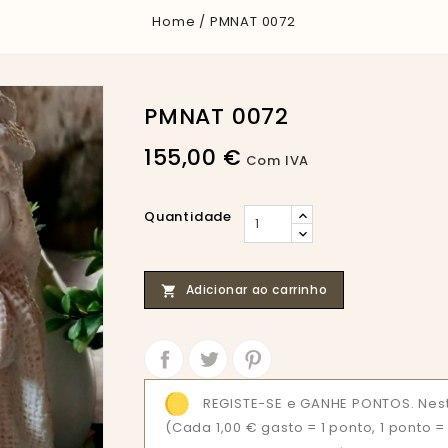
Home
PMNAT 0072
PMNAT 0072
155,00 €
Com IVA
Quantidade
Adicionar ao carrinho

Partilhar
Tweet
REGISTE-SE e GANHE PONTOS. Nest
(Cada 1,00 € gasto = 1 ponto, 1 ponto 