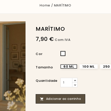
Home
MARÍTIMO
MARÍTIMO
7,90 €
Com IVA
INCOLOR
Cor
60 ML
100 ML
250
Tamanho
Quantidade
Adicionar ao carrinho
