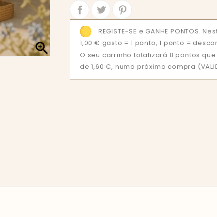
Partilhar
Tweet
REGISTE-SE e GANHE PONTOS. Nest
1,00 € gasto = 1 ponto, 1 ponto = desco

O seu carrinho totalizará 8 pontos q
de 1,60 €, numa próxima compra (VALID