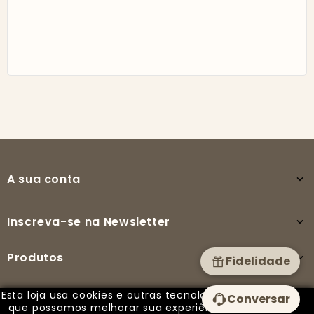
A sua conta

Inscreva-se na Newsletter

Produtos

Fidelidade
Esta loja usa cookies e outras tecnologias para
Conversar
A nossa empresa

que possamos melhorar sua experiência em