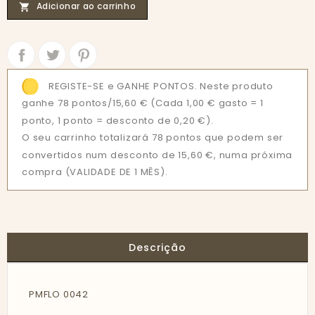
Adicionar ao carrinho

Partilhar
Tweet
REGISTE-SE e GANHE PONTOS. Neste produto
ganhe 78 pontos/15,60 €
(Cada 1,00 € gasto = 1
ponto, 1 ponto = desconto de 0,20 €).
O seu carrinho totalizará 78 pontos que podem ser
convertidos num desconto de 15,60 €, numa próxima
compra (VALIDADE DE 1 MÊS).
Descrição
PMFLO 0042