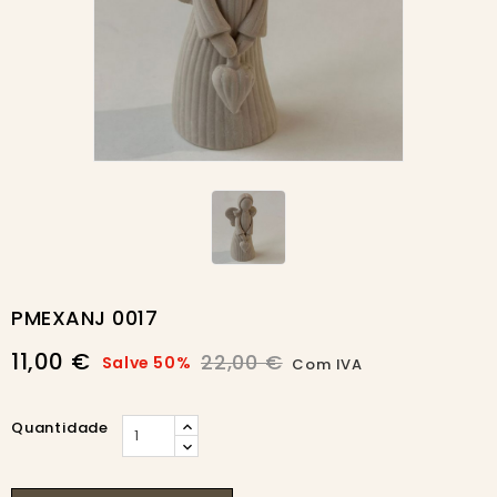
-50%
PMEXANJ 0017
11,00 €
22,00 €
Salve 50%
Com IVA
Quantidade