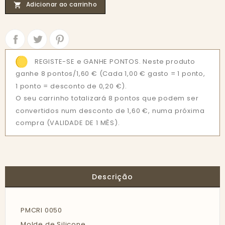
Adicionar ao carrinho

Partilhar
Tweet
REGISTE-SE e GANHE PONTOS. Neste produto
ganhe 8 pontos/1,60 €
(Cada 1,00 € gasto = 1 ponto,
1 ponto = desconto de 0,20 €).
O seu carrinho totalizará 8 pontos que podem ser
convertidos num desconto de 1,60 €, numa próxima
compra (VALIDADE DE 1 MÊS).
Descrição
PMCRI 0050
Molde de Silicone