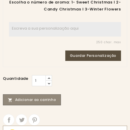
Escolha o número de aroma: 1- Sweet Christmas I 2-
Candy Christmas I 3-Winter Flowers
250 char. max
Guardar Personalização
Quantidade
Adicionar ao carrinho

Partilhar
Tweet