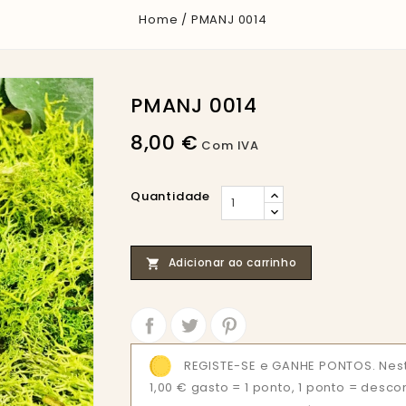
Home
PMANJ 0014
PMANJ 0014
8,00 €
Com IVA
Quantidade
Adicionar ao carrinho

Partilhar
Tweet
REGISTE-SE e GANHE PONTOS. Nest
1,00 € gasto = 1 ponto, 1 ponto = desco