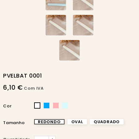
PVELBAT 0001
6,10 €
Com IVA
AZUL
ROSA
AZUL
BRANCO
Cor
BEBÉ
BEBÉ
BÉBÉ
CLARO
REDONDO
OVAL
QUADRADO
Tamanho