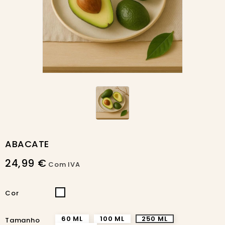
ABACATE
24,99 €
Com IVA
INCOLOR
Cor
60 ML
100 ML
250 ML
Tamanho