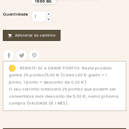
1000 ML
Quantidade
Adicionar ao carrinho

Partilhar
Tweet
REGISTE-SE e GANHE PONTOS. Neste produto
ganhe 25 pontos/5,00 €
(Cada 1,00 € gasto = 1
ponto, 1 ponto = desconto de 0,20 €).
O seu carrinho totalizará 25 pontos que podem ser
convertidos num desconto de 5,00 €, numa próxima
compra (VALIDADE DE 1 MÊS).