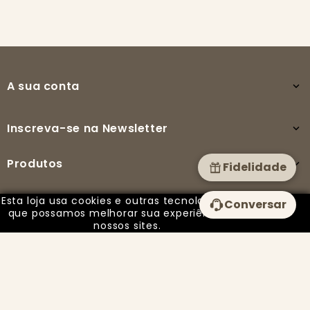
A sua conta

Inscreva-se na Newsletter

Produtos

Fidelidade
Esta loja usa cookies e outras tecnologias para
Conversar
A nossa empresa

que possamos melhorar sua experiência em
nossos sites.
© 2025 - PUREZA BY ISABEL todos os direitos reservados -
Desenvolvido por Imparpower