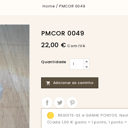
Home
PMCOR 0049
PMCOR 0049
22,00 €
Com IVA
Quantidade
Adicionar ao carrinho

Partilhar
Tweet
REGISTE-SE e GANHE PONTOS. Nes
(Cada 1,00 € gasto = 1 ponto, 1 ponto 