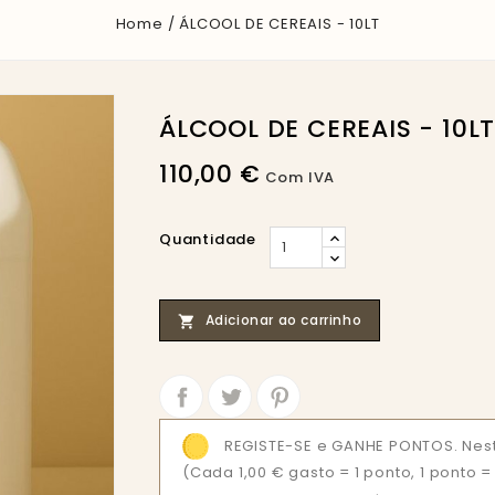
Home
ÁLCOOL DE CEREAIS - 10LT
ÁLCOOL DE CEREAIS - 10L
110,00 €
Com IVA
Quantidade
Adicionar ao carrinho

Partilhar
Tweet
REGISTE-SE e GANHE PONTOS. Nest
(Cada 1,00 € gasto = 1 ponto, 1 ponto 