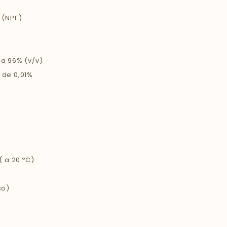
 (NPE)
 a 96% (v/v)
 de 0,01%
 a 20 ºC)
co)