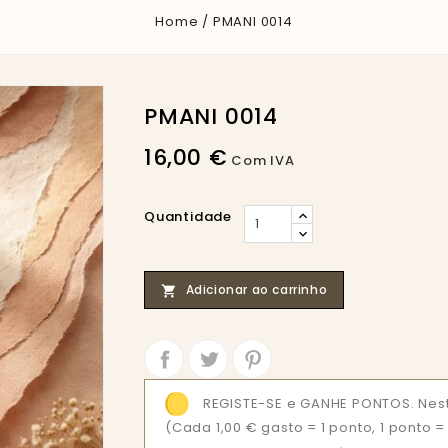
Home
PMANI 0014
PMANI 0014
16,00 €
Com IVA
Quantidade
Adicionar ao carrinho

Partilhar
Tweet
REGISTE-SE e GANHE PONTOS. Nest
(Cada 1,00 € gasto = 1 ponto, 1 ponto 