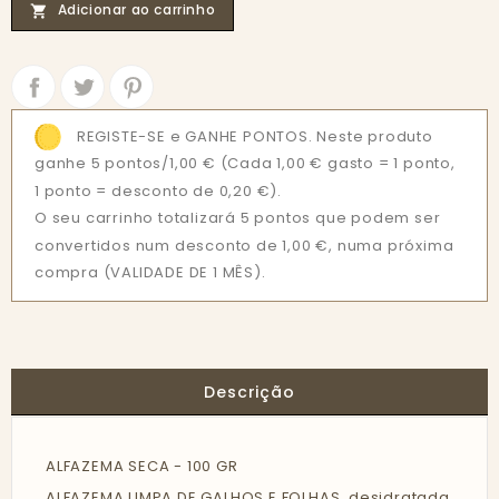
Adicionar ao carrinho

Partilhar
Tweet
REGISTE-SE e GANHE PONTOS. Neste produto
ganhe 5 pontos/1,00 €
(Cada 1,00 € gasto = 1 ponto,
1 ponto = desconto de 0,20 €).
O seu carrinho totalizará 5 pontos que podem ser
convertidos num desconto de 1,00 €, numa próxima
compra (VALIDADE DE 1 MÊS).
Descrição
ALFAZEMA SECA - 100 GR
ALFAZEMA LIMPA DE GALHOS E FOLHAS. desidratada