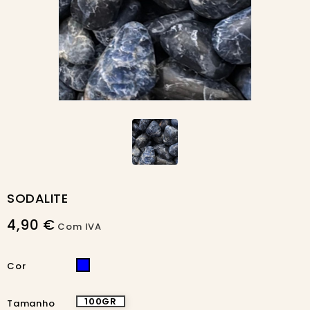
SODALITE
4,90 €
Com IVA
AZUL
Cor
100GR
Tamanho