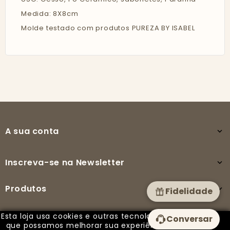
Medida: 8X8cm
Molde testado com produtos PUREZA BY ISABEL
A sua conta

Inscreva-se na Newsletter

Produtos

Fidelidade
Esta loja usa cookies e outras tecnologias para
Conversar
A nossa empresa

que possamos melhorar sua experiência em