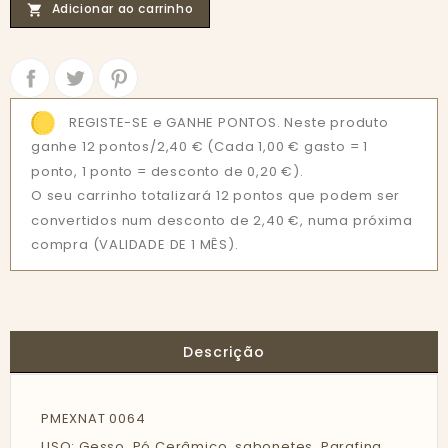
Adicionar ao carrinho

Partilhar
Tweet
REGISTE-SE e GANHE PONTOS. Neste produto
ganhe 12 pontos/2,40 €
(Cada 1,00 € gasto = 1
ponto, 1 ponto = desconto de 0,20 €).
O seu carrinho totalizará 12 pontos que podem ser
convertidos num desconto de 2,40 €, numa próxima
compra (VALIDADE DE 1 MÊS).
Descrição
PMEXNAT 0064
USO: Gesso, Pó Cerâmico, sabonetes, Parafina