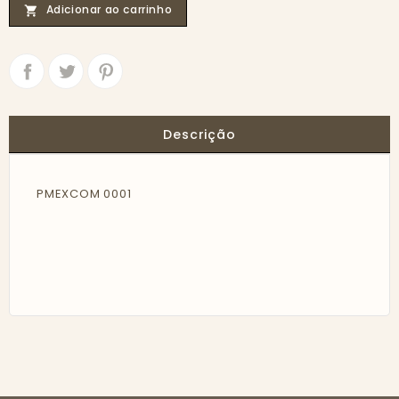
Adicionar ao carrinho

Partilhar
Tweet
Descrição
PMEXCOM 0001