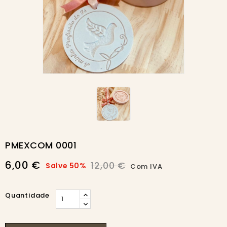
-50%
PMEXCOM 0001
6,00 €
12,00 €
Salve 50%
Com IVA
Quantidade