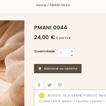
Home
PMANI 0044
PMANI 0044
24,00 €
Com IVA
Quantidade
Adicionar ao carrinho

Partilhar
Tweet
REGISTE-SE e GANHE PONTOS. Nes
(Cada 1,00 € gasto = 1 ponto, 1 ponto 