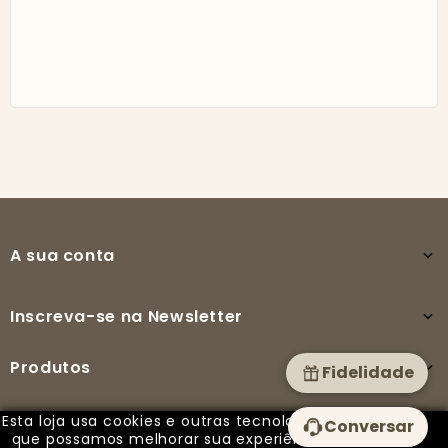
A sua conta

Inscreva-se na Newsletter

Produtos

Fidelidade
Esta loja usa cookies e outras tecnologias para
Conversar
A nossa empresa

que possamos melhorar sua experiência em