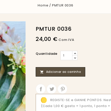
Home
PMTUR 0036
PMTUR 0036
24,00 €
Com IVA
Quantidade
Adicionar ao carrinho

Partilhar
Tweet
REGISTE-SE e GANHE PONTOS. Nes
(Cada 1,00 € gasto = 1 ponto, 1 ponto 