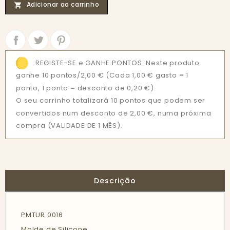
Adicionar ao carrinho

Partilhar
Tweet
REGISTE-SE e GANHE PONTOS. Neste produto
ganhe 10 pontos/2,00 €
(Cada 1,00 € gasto = 1
ponto, 1 ponto = desconto de 0,20 €).
O seu carrinho totalizará 10 pontos que podem ser
convertidos num desconto de 2,00 €, numa próxima
compra (VALIDADE DE 1 MÊS).
Descrição
PMTUR 0016
Molde de Silicone