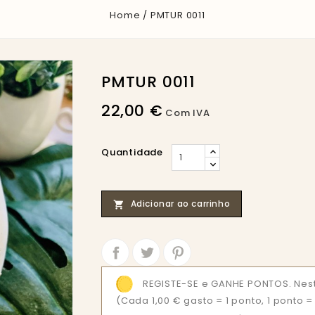
Home
PMTUR 0011
PMTUR 0011
22,00 €
Com IVA
Quantidade
Adicionar ao carrinho

Partilhar
Tweet
REGISTE-SE e GANHE PONTOS. Nes
(Cada 1,00 € gasto = 1 ponto, 1 ponto 