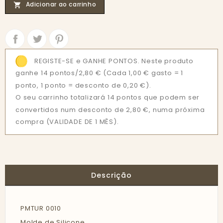
Adicionar ao carrinho

Partilhar
Tweet
REGISTE-SE e GANHE PONTOS. Neste produto
ganhe 14 pontos/2,80 €
(Cada 1,00 € gasto = 1
ponto, 1 ponto = desconto de 0,20 €).
O seu carrinho totalizará 14 pontos que podem ser
convertidos num desconto de 2,80 €, numa próxima
compra (VALIDADE DE 1 MÊS).
Descrição
PMTUR 0010
Molde de Silicone