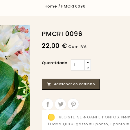
Home
PMCRI 0096
PMCRI 0096
22,00 €
Com IVA
Quantidade
Adicionar ao carrinho

Partilhar
Tweet
REGISTE-SE e GANHE PONTOS. Nes
(Cada 1,00 € gasto = 1 ponto, 1 ponto 