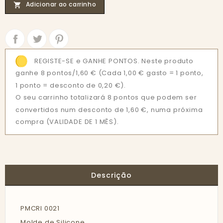
Adicionar ao carrinho

Partilhar
Tweet
REGISTE-SE e GANHE PONTOS. Neste produto
ganhe 8 pontos/1,60 €
(Cada 1,00 € gasto = 1 ponto,
1 ponto = desconto de 0,20 €).
O seu carrinho totalizará 8 pontos que podem ser
convertidos num desconto de 1,60 €, numa próxima
compra (VALIDADE DE 1 MÊS).
Descrição
PMCRI 0021
Molde de Silicone