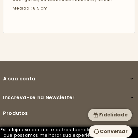
Medida : 8.5 cm
A sua conta

Inscreva-se na Newsletter

Produtos

Fidelidade
Esta loja usa cookies e outras tecnologias para
Conversar
A nossa empresa

que possamos melhorar sua experiência em