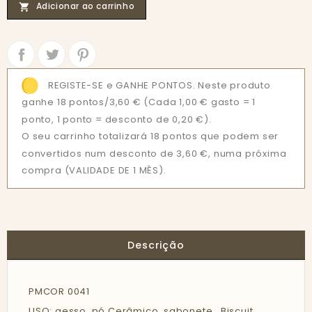
Adicionar ao carrinho

Partilhar
Tweet
REGISTE-SE e GANHE PONTOS. Neste produto
ganhe 18 pontos/3,60 €
(Cada 1,00 € gasto = 1
ponto, 1 ponto = desconto de 0,20 €).
O seu carrinho totalizará 18 pontos que podem ser
convertidos num desconto de 3,60 €, numa próxima
compra (VALIDADE DE 1 MÊS).
Descrição
PMCOR 0041
USO: gesso, pó Cerâmico, sabonete , Biscuit