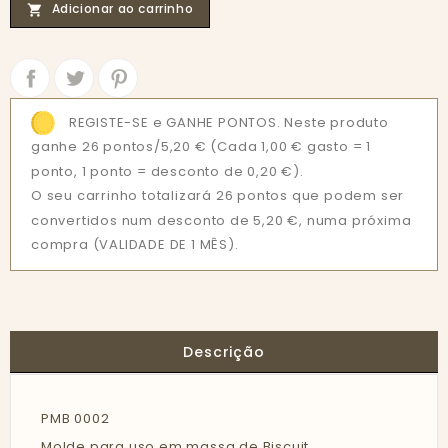
Adicionar ao carrinho

Partilhar
Tweet
REGISTE-SE e GANHE PONTOS. Neste produto
ganhe 26 pontos/5,20 €
(Cada 1,00 € gasto = 1
ponto, 1 ponto = desconto de 0,20 €).
O seu carrinho totalizará 26 pontos que podem ser
convertidos num desconto de 5,20 €, numa próxima
compra (VALIDADE DE 1 MÊS).
Descrição
PMB 0002
Molde para uso em massa de Biscuit.