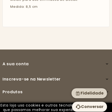
Medida: 8,5 cm
A sua conta

Inscreva-se na Newsletter

Produtos

Fidelidade
Esta loja usa cookies e outras tecnologias para
Conversar
A nossa empresa

que possamos melhorar sua experiência em