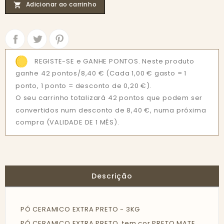
Adicionar ao carrinho

Partilhar
Tweet
REGISTE-SE e GANHE PONTOS. Neste produto
ganhe 42 pontos/8,40 €
(Cada 1,00 € gasto = 1
ponto, 1 ponto = desconto de 0,20 €).
O seu carrinho totalizará 42 pontos que podem ser
convertidos num desconto de 8,40 €, numa próxima
compra (VALIDADE DE 1 MÊS).
Descrição
PÓ CERAMICO EXTRA PRETO - 3KG
PÓ CERAMICO EXTRA PRETO, tem cor PRETO MATE .