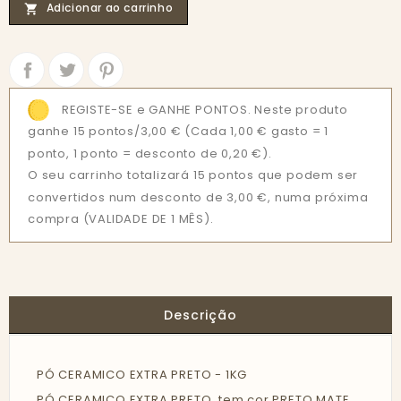
Adicionar ao carrinho

Partilhar
Tweet
REGISTE-SE e GANHE PONTOS. Neste produto
ganhe 15 pontos/3,00 €
(Cada 1,00 € gasto = 1
ponto, 1 ponto = desconto de 0,20 €).
O seu carrinho totalizará 15 pontos que podem ser
convertidos num desconto de 3,00 €, numa próxima
compra (VALIDADE DE 1 MÊS).
Descrição
PÓ CERAMICO EXTRA PRETO - 1KG
PÓ CERAMICO EXTRA PRETO, tem cor PRETO MATE .