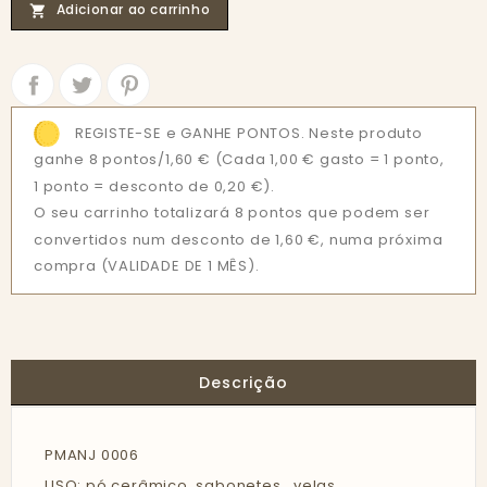
Adicionar ao carrinho

Partilhar
Tweet
REGISTE-SE e GANHE PONTOS. Neste produto
ganhe 8 pontos/1,60 €
(Cada 1,00 € gasto = 1 ponto,
1 ponto = desconto de 0,20 €).
O seu carrinho totalizará 8 pontos que podem ser
convertidos num desconto de 1,60 €, numa próxima
compra (VALIDADE DE 1 MÊS).
Descrição
PMANJ 0006
USO: pó cerâmico, sabonetes , velas