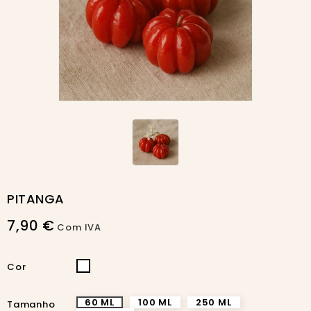
PITANGA
7,90 €
Com IVA
INCOLOR
Cor
60 ML
100 ML
250 ML
Tamanho