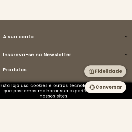
A sua conta

Inscreva-se na Newsletter

Produtos

Fidelidade
Esta loja usa cookies e outras tecnologias para
Conversar
A nossa empresa

que possamos melhorar sua experiência em
nossos sites.
© 2025 - PUREZA BY ISABEL todos os direitos reservados -
Desenvolvido por Imparpower