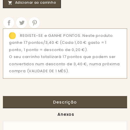
Adicionar ao carrinho

Partilhar
Tweet
REGISTE-SE e GANHE PONTOS. Neste produto
ganhe 17 pontos/3,40 €
(Cada 1,00 € gasto = 1
ponto, 1 ponto = desconto de 0,20 €).
O seu carrinho totalizará 17 pontos que podem ser
convertidos num desconto de 3,40 €, numa próxima
compra (VALIDADE DE 1 MÊS).
Descrição
Anexos