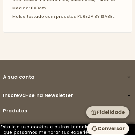
Medida: 8X8cm
Molde testado com produtos PUREZA BY ISABEL
A sua conta

Inscreva-se na Newsletter

Produtos

Fidelidade
Esta loja usa cookies e outras tecnologias para
Conversar
A nossa empresa

que possamos melhorar sua experiência em