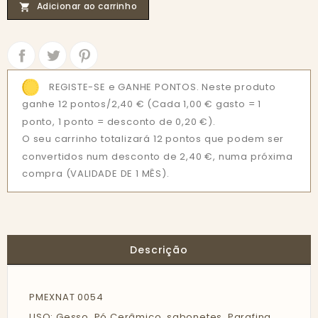
Adicionar ao carrinho

Partilhar
Tweet
REGISTE-SE e GANHE PONTOS. Neste produto
ganhe 12 pontos/2,40 €
(Cada 1,00 € gasto = 1
ponto, 1 ponto = desconto de 0,20 €).
O seu carrinho totalizará 12 pontos que podem ser
convertidos num desconto de 2,40 €, numa próxima
compra (VALIDADE DE 1 MÊS).
Descrição
PMEXNAT 0054
USO: Gesso, Pó Cerâmico, sabonetes, Parafina