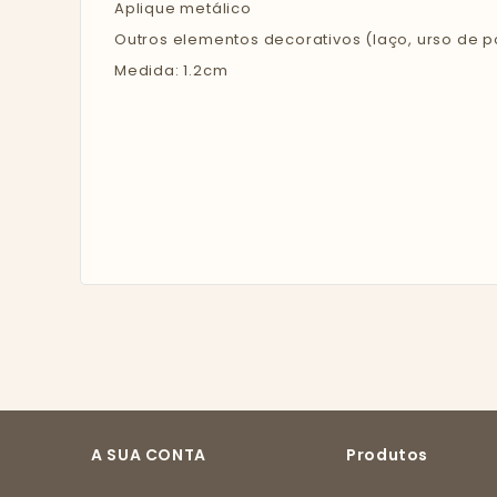
Aplique metálico
Outros elementos decorativos (laço, urso de p
Medida: 1.2cm
A SUA CONTA
Produtos