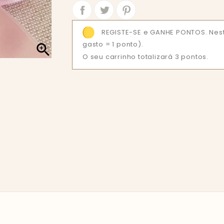
Partilhar
Tweet
REGISTE-SE e GANHE PONTOS. Nes
gasto = 1 ponto).

O seu carrinho totalizará 3 pontos.