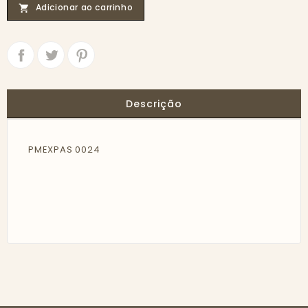
Adicionar ao carrinho

Partilhar
Tweet
Descrição
PMEXPAS 0024