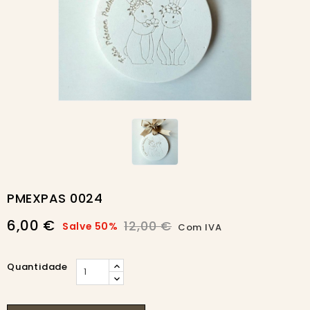
-50%
PMEXPAS 0024
6,00 €
12,00 €
Salve 50%
Com IVA
Quantidade